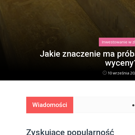
Inwestowanie w z
e
Jak bezpiecznie przech
warto wied
12 października 
Wiadomości
“Skup złota: Jak działa
Zyskujące popularność