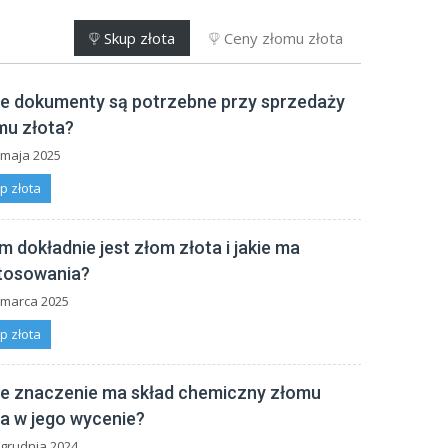
Skup złota
Ceny złomu złota
ie dokumenty są potrzebne przy sprzedaży
mu złota?
 maja 2025
p złota
 dokładnie jest złom złota i jakie ma
tosowania?
 marca 2025
p złota
ie znaczenie ma skład chemiczny złomu
ta w jego wycenie?
grudnia 2024