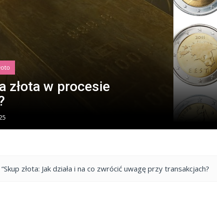
łoto
owywać złoto: co
zieć?
2025
 i na co zwrócić uwagę przy transakcjach?
“Jakie złote przedmi