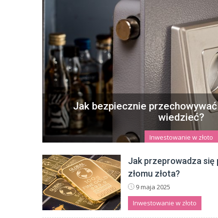
Jak bezpiecznie przechowywać 
wiedzieć?
Inwestowanie w złoto
Złoto od wieków uważane jest za jedno z najc
Jak przeprowadza się
ze względu na swoją wartość materialną, jak i
złomu złota?
dzisiejszych czasach, kied
9 maja 2025
12 października 2025
Inwestowanie w złoto