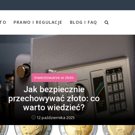
TO
PRAWO I REGULACJE
BLOG I FAQ
Blog i FAQ
Ile można zarobić na
sprzedaży złota i jak
zwiększyć swoje zyski?
26 września 2025