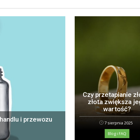
Czy przetapianie z
złota zwiększa je
wartość?
handlu i przewozu
7 sierpnia 2025
Blog i FAQ