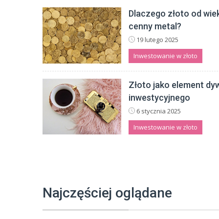
Dlaczego złoto od wie
cenny metal?
19 lutego 2025
Inwestowanie w złoto
Złoto jako element dyw
inwestycyjnego
6 stycznia 2025
Inwestowanie w złoto
Najczęściej oglądane