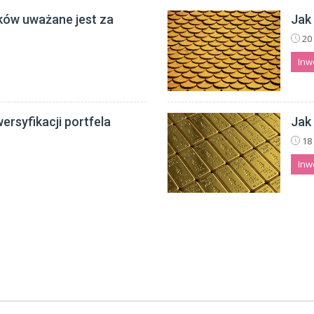
ków uważane jest za
Jak
20 
Inw
ersyfikacji portfela
Jak
18 
Inw