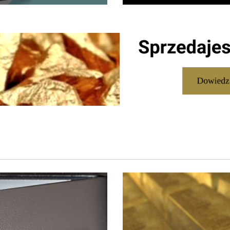
jątkowo istotną rolę jako
rzechowywania wartości.
 między...