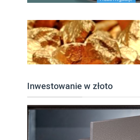
W dzisiejszym globalnym rynku, złoto pełni wy
stabilna inwestycja oraz tradycyjny środek p
Jednakże, handel i przewóz złota
22 sierpnia 2025
Inwestowanie w złoto