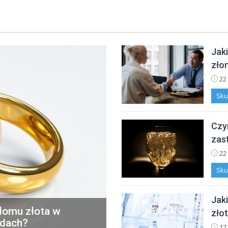
Jak
zło
22
Sku
Czym
zas
22
Sku
Jak
złomu złota w
zło
adach?
17 