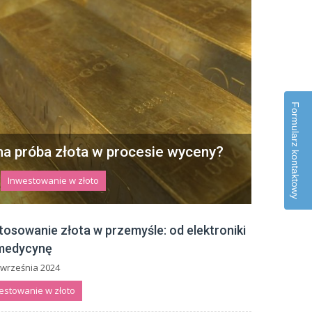
Formularz kontaktowy
ma próba złota w procesie wyceny?
Inwestowanie w złoto
e ludzi swoim pięknem, trwałością i wartością.
 że jest jednym z najważniejszych metalów
tosowanie złota w przemyśle: od elektroniki
tnych używanych zarówno w...
medycynę
10 września 2025
 września 2024
estowanie w złoto