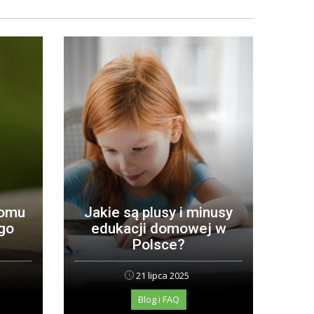
łomu
Jakie są plusy i minusy
go
edukacji domowej w
Polsce?
21 lipca 2025
Blog i FAQ